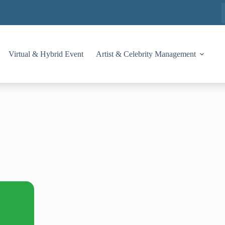
Virtual & Hybrid Event
Artist & Celebrity Management