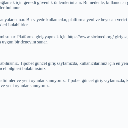
ğlamak için gerekli güvenlik önlemlerini alır. Bu nedenle, kullanıcılar g
ler bulunur.
nyalar sunar. Bu sayede kullanıcılar, platforma yeni ve heyecan verici o
eri bulabilirler.
mi sunar. Platforma giriş yapmak için https://www.sirrimed.org/ giriş say
in uygun bir deneyim sunar.
ilirsiniz. Tipobet güncel giriş sayfamızda, kullanıcılarımız için en yeni
l bilgileri bulabilirsiniz.
l indirimler ve yeni oyunlar sunuyoruz. Tipobet güncel giriş sayfamızda, 
er ve yeni oyunlar sunuyoruz.