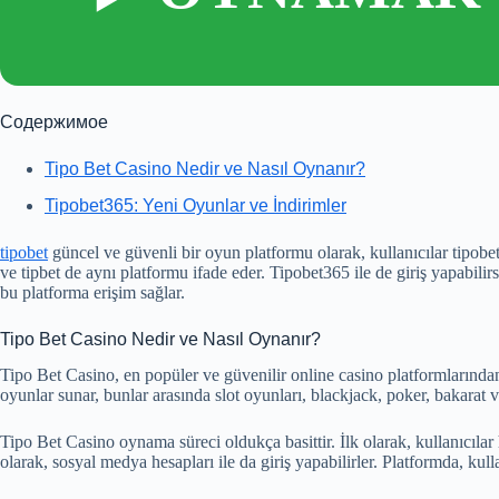
Содержимое
Tipo Bet Casino Nedir ve Nasıl Oynanır?
Tipobet365: Yeni Oyunlar ve İndirimler
tipobet
güncel ve güvenli bir oyun platformu olarak, kullanıcılar tipobet g
ve tipbet de aynı platformu ifade eder. Tipobet365 ile de giriş yapabili
bu platforma erişim sağlar.
Tipo Bet Casino Nedir ve Nasıl Oynanır?
Tipo Bet Casino, en popüler ve güvenilir online casino platformlarından 
oyunlar sunar, bunlar arasında slot oyunları, blackjack, poker, bakarat ve
Tipo Bet Casino oynama süreci oldukça basittir. İlk olarak, kullanıcılar 
olarak, sosyal medya hesapları ile da giriş yapabilirler. Platformda, kulla