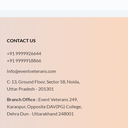
CONTACT US
+91 9999926644
+91 9999918866
Info@eventveterans.com
C-13, Ground Floor, Sector 58, Noida,
Uttar Pradesh - 201301
Branch Office :
Event Veterans 249,
Karanpur, Opposite DAV(PG) College,
Dehra Dun - Uttarakhand 248001