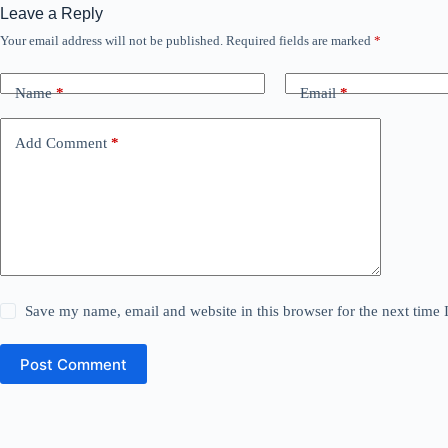
Leave a Reply
Your email address will not be published.
Required fields are marked
*
Name
*
Email
*
Add Comment
*
Save my name, email and website in this browser for the next time
Post Comment