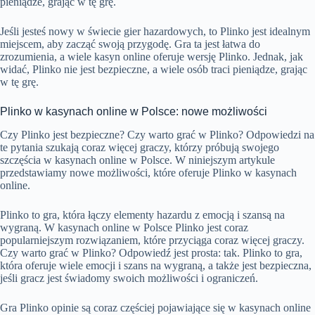
pieniądze, grając w tę grę.
Jeśli jesteś nowy w świecie gier hazardowych, to Plinko jest idealnym
miejscem, aby zacząć swoją przygodę. Gra ta jest łatwa do
zrozumienia, a wiele kasyn online oferuje wersję Plinko. Jednak, jak
widać, Plinko nie jest bezpieczne, a wiele osób traci pieniądze, grając
w tę grę.
Plinko w kasynach online w Polsce: nowe możliwości
Czy Plinko jest bezpieczne? Czy warto grać w Plinko? Odpowiedzi na
te pytania szukają coraz więcej graczy, którzy próbują swojego
szczęścia w kasynach online w Polsce. W niniejszym artykule
przedstawiamy nowe możliwości, które oferuje Plinko w kasynach
online.
Plinko to gra, która łączy elementy hazardu z emocją i szansą na
wygraną. W kasynach online w Polsce Plinko jest coraz
popularniejszym rozwiązaniem, które przyciąga coraz więcej graczy.
Czy warto grać w Plinko? Odpowiedź jest prosta: tak. Plinko to gra,
która oferuje wiele emocji i szans na wygraną, a także jest bezpieczna,
jeśli gracz jest świadomy swoich możliwości i ograniczeń.
Gra Plinko opinie są coraz częściej pojawiające się w kasynach online