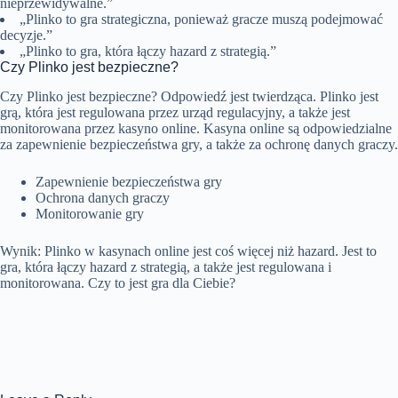
nieprzewidywalne.”
„Plinko to gra strategiczna, ponieważ gracze muszą podejmować
decyzje.”
„Plinko to gra, która łączy hazard z strategią.”
Czy Plinko jest bezpieczne?
Czy Plinko jest bezpieczne? Odpowiedź jest twierdząca. Plinko jest
grą, która jest regulowana przez urząd regulacyjny, a także jest
monitorowana przez kasyno online. Kasyna online są odpowiedzialne
za zapewnienie bezpieczeństwa gry, a także za ochronę danych graczy.
Zapewnienie bezpieczeństwa gry
Ochrona danych graczy
Monitorowanie gry
Wynik: Plinko w kasynach online jest coś więcej niż hazard. Jest to
gra, która łączy hazard z strategią, a także jest regulowana i
monitorowana. Czy to jest gra dla Ciebie?