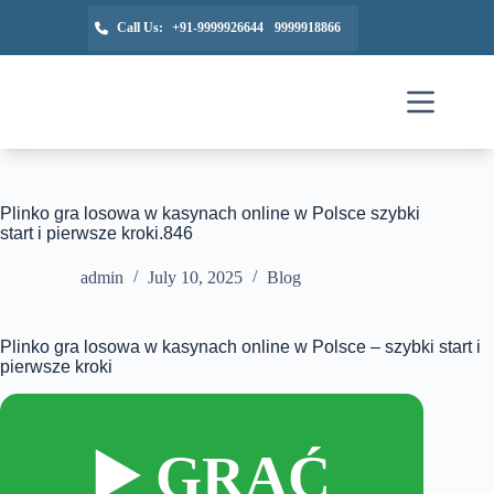
Call Us:
+91-9999926644
9999918866
Plinko gra losowa w kasynach online w Polsce szybki
start i pierwsze kroki.846
admin
July 10, 2025
Blog
Plinko gra losowa w kasynach online w Polsce – szybki start i
pierwsze kroki
▶️ GRAĆ