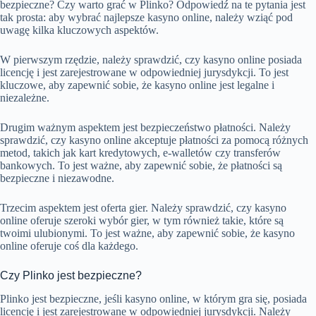
bezpieczne? Czy warto grać w Plinko? Odpowiedź na te pytania jest
tak prosta: aby wybrać najlepsze kasyno online, należy wziąć pod
uwagę kilka kluczowych aspektów.
W pierwszym rzędzie, należy sprawdzić, czy kasyno online posiada
licencję i jest zarejestrowane w odpowiedniej jurysdykcji. To jest
kluczowe, aby zapewnić sobie, że kasyno online jest legalne i
niezależne.
Drugim ważnym aspektem jest bezpieczeństwo płatności. Należy
sprawdzić, czy kasyno online akceptuje płatności za pomocą różnych
metod, takich jak kart kredytowych, e-walletów czy transferów
bankowych. To jest ważne, aby zapewnić sobie, że płatności są
bezpieczne i niezawodne.
Trzecim aspektem jest oferta gier. Należy sprawdzić, czy kasyno
online oferuje szeroki wybór gier, w tym również takie, które są
twoimi ulubionymi. To jest ważne, aby zapewnić sobie, że kasyno
online oferuje coś dla każdego.
Czy Plinko jest bezpieczne?
Plinko jest bezpieczne, jeśli kasyno online, w którym gra się, posiada
licencję i jest zarejestrowane w odpowiedniej jurysdykcji. Należy