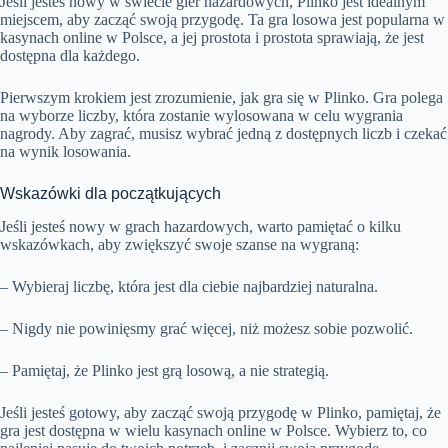
Jeśli jesteś nowy w świecie gier hazardowych, Plinko jest idealnym
miejscem, aby zacząć swoją przygodę. Ta gra losowa jest popularna w
kasynach online w Polsce, a jej prostota i prostota sprawiają, że jest
dostępna dla każdego.
Pierwszym krokiem jest zrozumienie, jak gra się w Plinko. Gra polega
na wyborze liczby, która zostanie wylosowana w celu wygrania
nagrody. Aby zagrać, musisz wybrać jedną z dostępnych liczb i czekać
na wynik losowania.
Wskazówki dla początkujących
Jeśli jesteś nowy w grach hazardowych, warto pamiętać o kilku
wskazówkach, aby zwiększyć swoje szanse na wygraną:
– Wybieraj liczbę, która jest dla ciebie najbardziej naturalna.
– Nigdy nie powinięsmy grać więcej, niż możesz sobie pozwolić.
– Pamiętaj, że Plinko jest grą losową, a nie strategią.
Jeśli jesteś gotowy, aby zacząć swoją przygodę w Plinko, pamiętaj, że
gra jest dostępna w wielu kasynach online w Polsce. Wybierz to, co