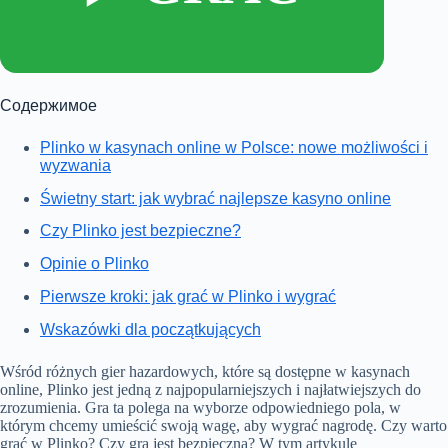
Содержимое
Plinko w kasynach online w Polsce: nowe możliwości i
wyzwania
Świetny start: jak wybrać najlepsze kasyno online
Czy Plinko jest bezpieczne?
Opinie o Plinko
Pierwsze kroki: jak grać w Plinko i wygrać
Wskazówki dla początkujących
Wśród różnych gier hazardowych, które są dostępne w kasynach
online, Plinko jest jedną z najpopularniejszych i najłatwiejszych do
zrozumienia. Gra ta polega na wyborze odpowiedniego pola, w
którym chcemy umieścić swoją wagę, aby wygrać nagrodę. Czy warto
grać w Plinko? Czy gra jest bezpieczna? W tym artykule