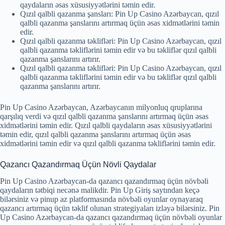
qaydaların əsas xüsusiyyətlərini təmin edir.
Qızıl qalbli qazanma şansları: Pin Up Casino Azərbaycan, qızıl
qalbli qazanma şanslarını artırmaq üçün əsas xidmətlərini təmin
edir.
Qızıl qalbli qazanma təklifləri: Pin Up Casino Azərbaycan, qızıl
qalbli qazanma təkliflərini təmin edir və bu təkliflər qızıl qalbli
qazanma şanslarını artırır.
Qızıl qalbli qazanma təklifləri: Pin Up Casino Azərbaycan, qızıl
qalbli qazanma təkliflərini təmin edir və bu təkliflər qızıl qalbli
qazanma şanslarını artırır.
Pin Up Casino Azərbaycan, Azərbaycanın milyonluq qruplarına
qarşılıq verdi və qızıl qalbli qazanma şanslarını artırmaq üçün əsas
xidmətlərini təmin edir. Qızıl qalbli qaydaların əsas xüsusiyyətlərini
təmin edir, qızıl qalbli qazanma şanslarını artırmaq üçün əsas
xidmətlərini təmin edir və qızıl qalbli qazanma təkliflərini təmin edir.
Qazancı Qazandırmaq Üçün Növli Qaydalar
Pin Up Casino Azərbaycan-da qazancı qazandırmaq üçün növbəli
qaydaların tətbiqi necənə malikdir. Pin Up Giriş saytından keçə
bilərsiniz və pinup az platformasında növbəli oyunlar oynayaraq
qazancı artırmaq üçün təklif olunan strategiyaları izləyə bilərsiniz. Pin
Up Casino Azərbaycan-da qazancı qazandırmaq üçün növbəli oyunlar