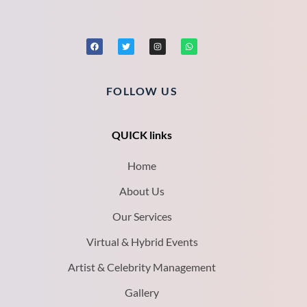
FOLLOW US
QUICK links
Home
About Us
Our Services
Virtual & Hybrid Events
Artist & Celebrity Management
Gallery