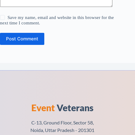
Save my name, email and website in this browser for the
next time I comment.
Post Comment
Event
Veterans
C-13, Ground Floor, Sector 58,
Noida, Uttar Pradesh - 201301