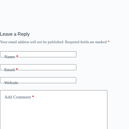
Leave a Reply
Your email address will not be published.
Required fields are marked
*
Name
*
Email
*
Website
Add Comment
*