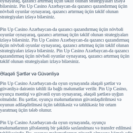
oynayaraq, qazancı artırmaq üçün təklif olunan strategiyaları izləyə
bilərsiniz. Pin Up Casino Azərbaycan-da qazancı qazandırmaq üçün
növbəli oyunlar oynayaraq, qazancı artırmaq üçün təklif olunan
strategiyaları izləyə bilərsiniz.
Pin Up Casino Azərbaycan-da qazancı qazandırmaq üçün növbəli
oyunlar oynayaraq, qazancı artırmaq üçün təklif olunan strategiyaları
izləyə bilərsiniz. Pin Up Casino Azərbaycan-da qazancı qazandırmaq
üçün növbəli oyunlar oynayaraq, qazancı artırmaq üçün təklif olunan
strategiyaları izləyə bilərsiniz. Pin Up Casino Azərbaycan-da qazancı
qazandırmaq üçün növbəli oyunlar oynayaraq, qazancı artırmaq üçün
təklif olunan strategiyaları izləyə bilərsiniz.
Əlaqəli Şərtlər və Güvənliyə
Pin Up Casino Azərbaycan-da oyun oynayanda əlaqəli şərtlər və
güvənliyə dairənin təhlili ilə bağlı məlumatlar verilir. Pin Up Casino,
oyunçu məntiqi və güvənli oyun oynayaraq, əlaqəli şərtlərə uyğun
olmalıdır. Bu şərtlər, oyunçu məlumatlarının güvənləşdirilməsi və
oyunun adiləşdirilməsi üçün təhlükəsiz və təhlükəsiz bir ortam
yaratmaq üçün tələb olunur.
Pin Up Casino Azərbaycan-da oyun oynayanda, oyunçu
məlumatlarının şifrələnmiş bir şəkildə saxlanılması və transfer edilməsi