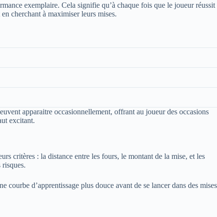
ormance exemplaire. Cela signifie qu’à chaque fois que le joueur réussit
ut en cherchant à maximiser leurs mises.
euvent apparaitre occasionnellement, offrant au joueur des occasions
ut excitant.
rs critères : la distance entre les fours, le montant de la mise, et les
 risques.
une courbe d’apprentissage plus douce avant de se lancer dans des mises