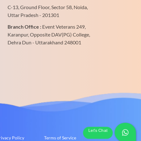
C-13, Ground Floor, Sector 58, Noida,
Uttar Pradesh - 201301
Branch Office :
Event Veterans 249,
Karanpur, Opposite DAV(PG) College,
Dehra Dun - Uttarakhand 248001
Let's Chat
rivacy Policy
Terms of Service