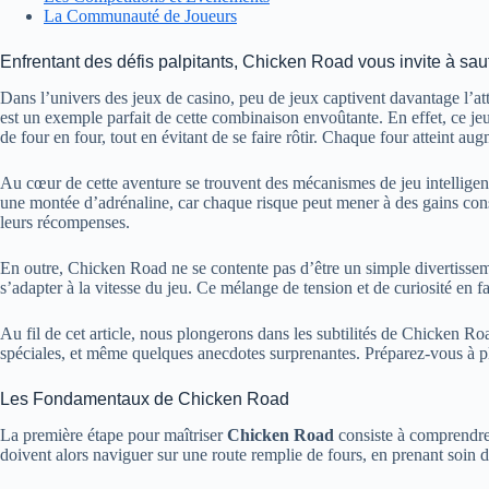
La Communauté de Joueurs
Enfrentant des défis palpitants, Chicken Road vous invite à sa
Dans l’univers des jeux de casino, peu de jeux captivent davantage l’at
est un exemple parfait de cette combinaison envoûtante. En effet, ce jeu
de four en four, tout en évitant de se faire rôtir. Chaque four atteint aug
Au cœur de cette aventure se trouvent des mécanismes de jeu intelligent
une montée d’adrénaline, car chaque risque peut mener à des gains cons
leurs récompenses.
En outre, Chicken Road ne se contente pas d’être un simple divertisseme
s’adapter à la vitesse du jeu. Ce mélange de tension et de curiosité en f
Au fil de cet article, nous plongerons dans les subtilités de Chicken Ro
spéciales, et même quelques anecdotes surprenantes. Préparez-vous à p
Les Fondamentaux de Chicken Road
La première étape pour maîtriser
Chicken Road
consiste à comprendre 
doivent alors naviguer sur une route remplie de fours, en prenant soin d