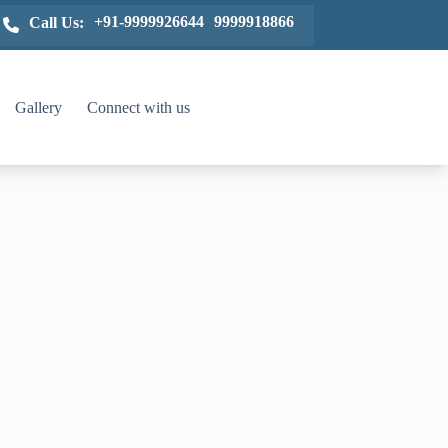
+91-9999926644
9999918866
Call Us:
Gallery
Connect with us