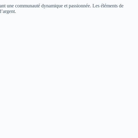
ntenant une communauté dynamique et passionnée. Les éléments de
d’argent.