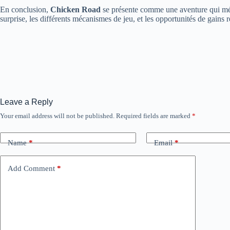
En conclusion,
Chicken Road
se présente comme une aventure qui méla
surprise, les différents mécanismes de jeu, et les opportunités de gains
Leave a Reply
Your email address will not be published.
Required fields are marked
*
Name
*
Email
*
Add Comment
*