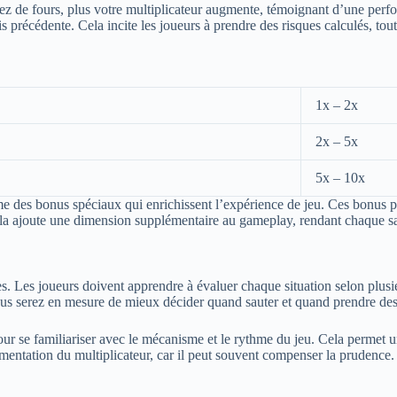
utez de fours, plus votre multiplicateur augmente, témoignant d’une perf
s précédente. Cela incite les joueurs à prendre des risques calculés, to
1x – 2x
2x – 5x
5x – 10x
e des bonus spéciaux qui enrichissent l’expérience de jeu. Ces bonus p
Cela ajoute une dimension supplémentaire au gameplay, rendant chaque sa
gies. Les joueurs doivent apprendre à évaluer chaque situation selon plusieu
ous serez en mesure de mieux décider quand sauter et quand prendre des
our se familiariser avec le mécanisme et le rythme du jeu. Cela permet 
gmentation du multiplicateur, car il peut souvent compenser la prudence.