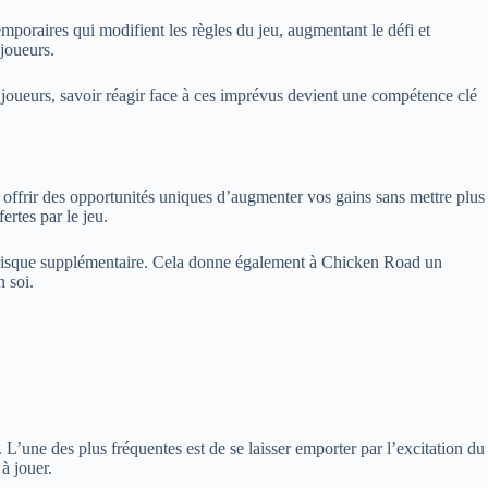
poraires qui modifient les règles du jeu, augmentant le défi et
 joueurs.
s joueurs, savoir réagir face à ces imprévus devient une compétence clé
 offrir des opportunités uniques d’augmenter vos gains sans mettre plus
ertes par le jeu.
ns risque supplémentaire. Cela donne également à Chicken Road un
n soi.
’une des plus fréquentes est de se laisser emporter par l’excitation du
à jouer.