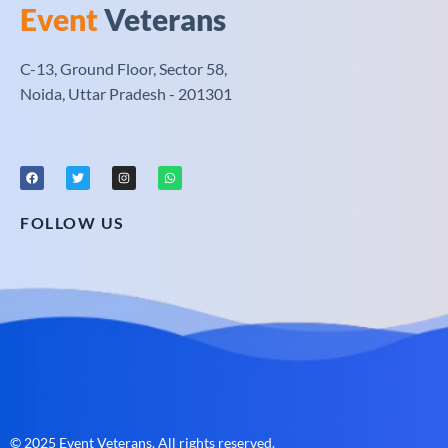
Event
Veterans
C-13, Ground Floor, Sector 58,
Noida, Uttar Pradesh - 201301
FOLLOW US
© 2025 Event Veterans. All rights reserved.